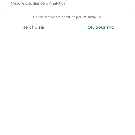
+50 000 voyageurs aiment nos bons plans
toploc
Des lieux et des liens
Nous nous engageons à faciliter votre quête de