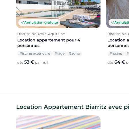
Annulation gratuite
Annulati
Biarritz, Nouvelle-Aquitaine
Biarritz, No
Location appartement pour 4
Location 
personnes
personne
Piscine extérieure
Plage
Sauna
Piscine
T
53 €
64 €
dès
par nuit
dès
pa
Location Appartement Biarritz avec pis