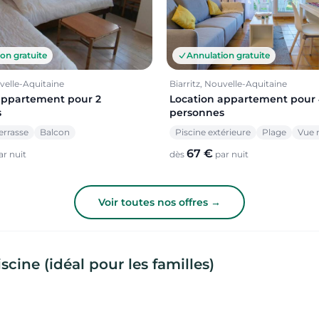
on gratuite
Annulation gratuite
uvelle-Aquitaine
Biarritz, Nouvelle-Aquitaine
appartement pour 2
Location appartement pour
s
personnes
errasse
Balcon
Piscine extérieure
Plage
Vue 
67 €
r nuit
dès
par nuit
Voir toutes nos offres →
cine (idéal pour les familles)