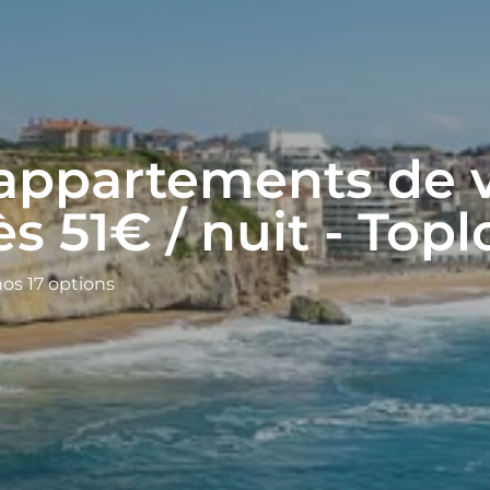
 appartements de 
ès 51€ / nuit - Topl
nos 17 options