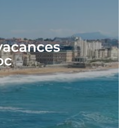
vacances
oc