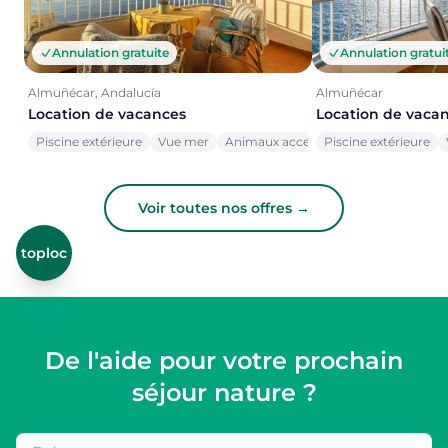
Annulation gratuite
Annulation gratui
Almuñécar, Andalucía
Almuñécar
Location de vacances
Location de vaca
Piscine extérieure
Vue mer
Animaux acceptés
Piscine extérieure
Voir toutes nos offres →
toploc
De l'aide pour votre prochain
séjour nature ?