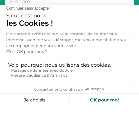
Inspirez-moi
+50 000 voyageurs aiment nos bons plans
toploc