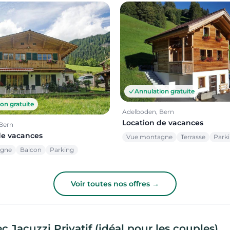
Annulation gratuite
on gratuite
Adelboden, Bern
Location de vacances
Bern
de vacances
Vue montagne
Terrasse
Park
agne
Balcon
Parking
Voir toutes nos offres →
Jacuzzi Privatif (idéal pour les couples)