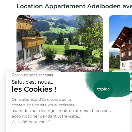
Location Appartement Adelboden ave
Annulation gratuite
Annulati
Adelboden, Bern
Adelboden, 
Location de vacances
Location 
Vue montagne
Animaux acceptés
Barbecue
Animaux a