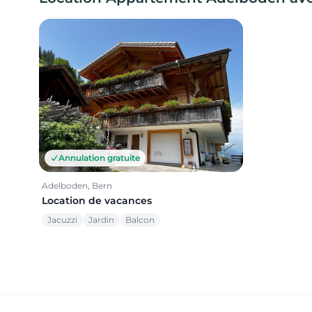
Annulation gratuite
Adelboden, Bern
Location de vacances
Jacuzzi
Jardin
Balcon