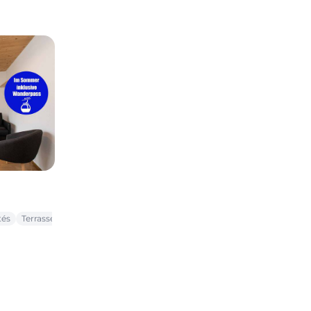
tés
Terrasse