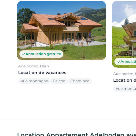
Annulation gratuite
Annulati
Adelboden, Bern
Location de vacances
Adelboden, 
Location 
Vue montagne
Balcon
Cheminée
Vue mont
Location Appartement Adelboden avec 