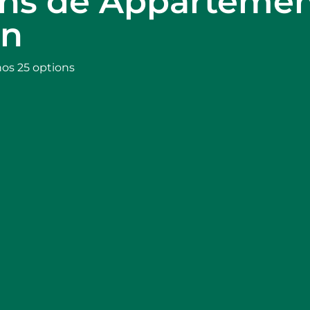
ons de Appartemen
en
nos 25 options