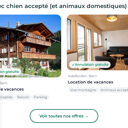
c chien accepté (et animaux domestiques)
Annulation gratuite
on gratuite
Adelboden, Bern
Location de vacances
Bern
de vacances
Vue montagne
Animaux accep
cceptés
Balcon
Parking
Voir toutes nos offres →