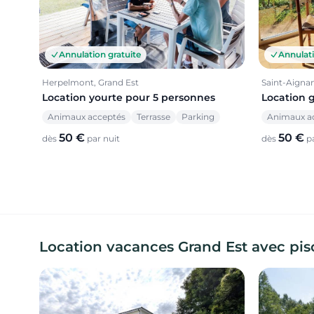
Annulation gratuite
Annulati
Herpelmont, Grand Est
Saint-Aignan
Location yourte pour 5 personnes
Location 
Animaux acceptés
Terrasse
Parking
Animaux a
50 €
50 €
dès
par nuit
dès
pa
Location vacances Grand Est avec pisci