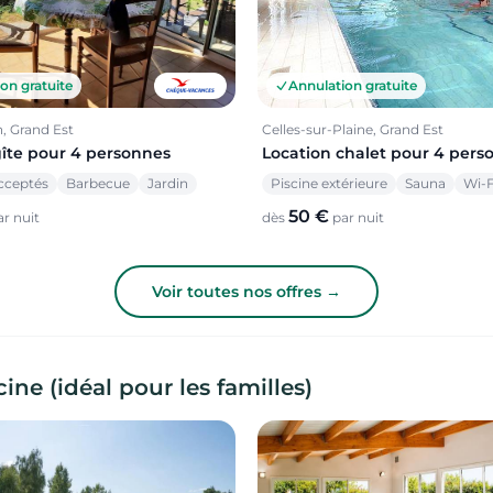
Annulation gratuite
on gratuite
Celles-sur-Plaine, Grand Est
, Grand Est
Location chalet pour 4 pers
gîte pour 4 personnes
Piscine extérieure
Sauna
Wi-F
cceptés
Barbecue
Jardin
50 €
dès
par nuit
r nuit
Voir toutes nos offres →
ne (idéal pour les familles)