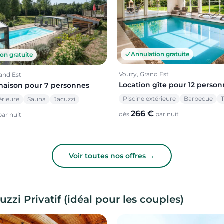
Annulation gratuite
on gratuite
Vouzy, Grand Est
and Est
Location gîte pour 12 perso
maison pour 7 personnes
Piscine extérieure
Barbecue
T
érieure
Sauna
Jacuzzi
266 €
dès
par nuit
ar nuit
Voir toutes nos offres →
zi Privatif (idéal pour les couples)