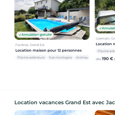
Annulati
Annulation gratuite
Uzemain, Gr
Location 
Favières, Grand Est
Location maison pour 12 personnes
Piscine ext
Piscine extérieure
Vue montagne
Animaux acceptés
190 €
dès
p
Location vacances Grand Est avec Jacuz