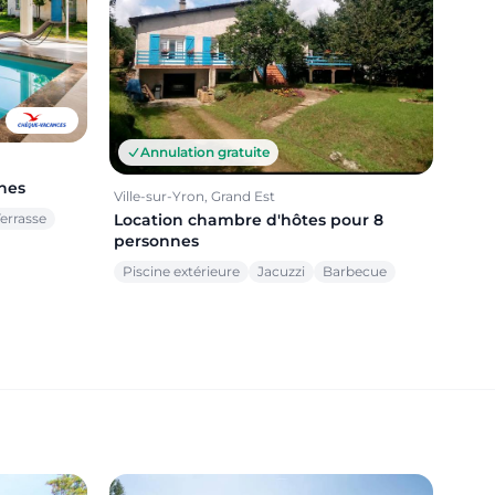
Annulation gratuite
nnes
Ville-sur-Yron, Grand Est
Location chambre d'hôtes pour 8
errasse
personnes
Piscine extérieure
Jacuzzi
Barbecue