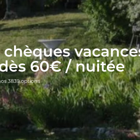
s chèques vacanc
dès 60€ / nuitée
nos 3839 options