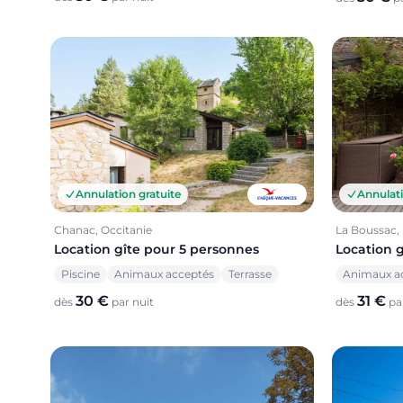
Annulation gratuite
Annulati
Chanac, Occitanie
La Boussac,
Location gîte pour 5 personnes
Location 
Piscine
Animaux acceptés
Terrasse
Animaux a
30 €
31 €
dès
par nuit
dès
par