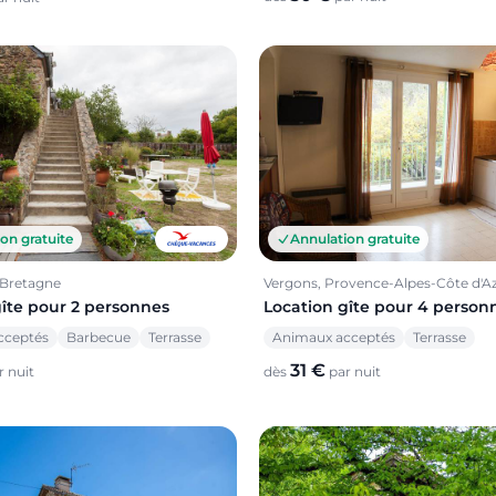
on gratuite
Annulation gratuite
 Bretagne
Vergons, Provence-Alpes-Côte d'A
gîte pour 2 personnes
Location gîte pour 4 person
cceptés
Barbecue
Terrasse
Animaux acceptés
Terrasse
31 €
 nuit
dès
par nuit