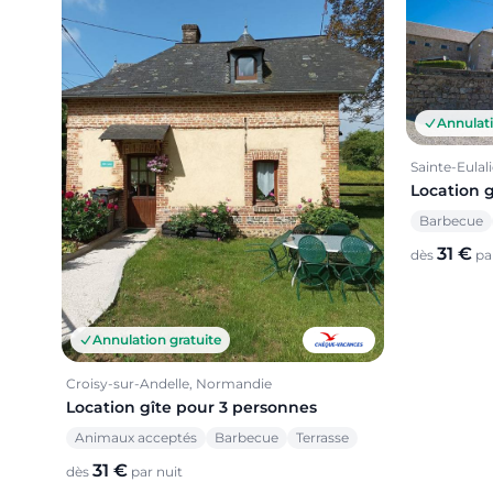
Annulati
Sainte-Eulali
Location 
Barbecue
31 €
dès
par
Annulation gratuite
Croisy-sur-Andelle, Normandie
Location gîte pour 3 personnes
Animaux acceptés
Barbecue
Terrasse
31 €
dès
par nuit