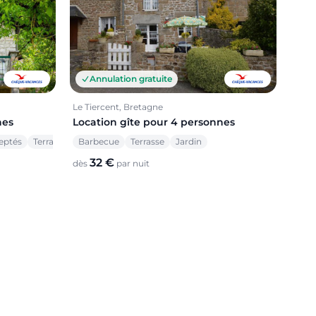
Annulation gratuite
Le Tiercent, Bretagne
Location gîte pour 4 personnes
nes
Barbecue
Terrasse
Jardin
eptés
Terrasse
32 €
dès
par nuit