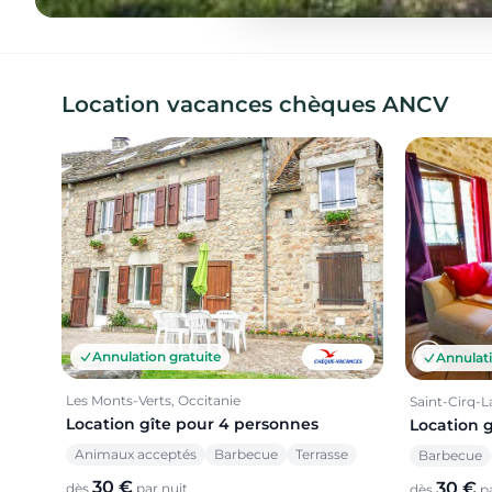
Location vacances chèques ANCV
Annulation gratuite
Annulati
Les Monts-Verts, Occitanie
Saint-Cirq-L
Location gîte pour 4 personnes
Location 
Animaux acceptés
Barbecue
Terrasse
Barbecue
30 €
30 €
dès
par nuit
dès
pa