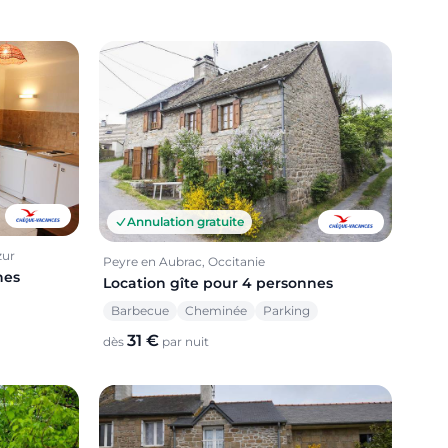
Annulation gratuite
zur
Peyre en Aubrac, Occitanie
nes
Location gîte pour 4 personnes
Barbecue
Cheminée
Parking
31 €
dès
par nuit