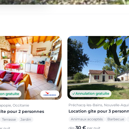
Annulation gratuite
on gratuite
Préchacq-les-Bains, Nouvelle-Aqui
apopie, Occitanie
Location gîte pour 3 person
gîte pour 2 personnes
Animaux acceptés
Barbecue
Terrasse
Jardin
30 €
dès
par nuit
r nuit