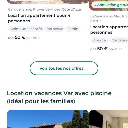
Annulation gratui
Carqueiranne, Provence-Alpes-Côte d'Azur
Location appartement pour 4
La Seyne-sur-Mer, Pr
personnes
d'Azur
Location apparte
Animaux acceptés
Barbecue
Jardin
personnes
50 €
dès
par nuit
Vue mer
Climatisa
50 €
dès
par nuit
Voir toutes nos offres →
Location vacances Var avec piscine
(idéal pour les familles)