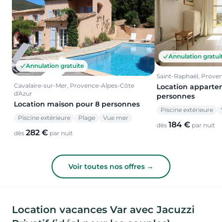
Annulation gratui
Annulation gratuite
Saint-Raphaël, Prove
Cavalaire-sur-Mer, Provence-Alpes-Côte
Location apparte
d'Azur
personnes
Location maison pour 8 personnes
Piscine extérieure
Piscine extérieure
Plage
Vue mer
184 €
dès
par nuit
282 €
dès
par nuit
Voir toutes nos offres →
Location vacances Var avec Jacuzzi