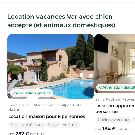
Location vacances Var avec chien
accepté (et animaux domestiques)
Annulation gratui
Annulation gratuite
Saint-Raphaël, Prove
Cavalaire-sur-Mer, Provence-Alpes-Côte
Location apparte
d'Azur
personnes
Location maison pour 8 personnes
Piscine extérieure
Piscine extérieure
Plage
Vue mer
184 €
dès
par nuit
282 €
dès
par nuit