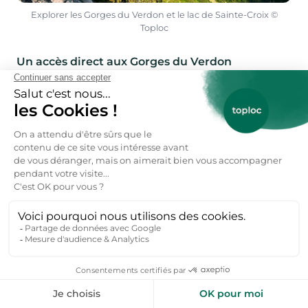
Explorer les Gorges du Verdon et le lac de Sainte-Croix ©
Toploc
Un accès direct aux Gorges du Verdon
Les locations de vacances Var pas cher permettent de
se loger proche des reliefs et de panoramas
exceptionnels des Gorges du Verdon. Les 2 200
hectares du lac de Sainte-Croix est en fait un réservoir
artificiel créé par le barrage du Verdon. Vous pourrez y
louer un canoë dans les centres de sports nautiques à
Bauduen,
location vacances Sainte-Croix du Verdon
et
Les Salles sur Verdon.
Randonnée et vélo sur la côté d'Azur
Depuis Toulon, profitez de la proximité avec le Mont
Faron via le téléphérique pour admirer la marina. De
nombreuses balades et randonnées s’offrent à vous