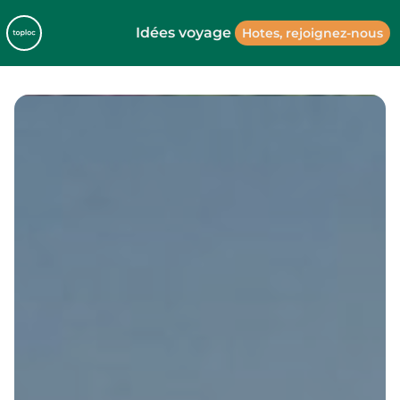
Idées voyage
Hotes, rejoignez-nous