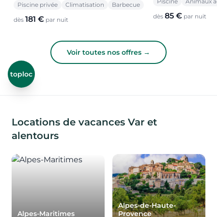
Piscine
Animaux a
Piscine privée
Climatisation
Barbecue
85 €
dès
par nuit
181 €
dès
par nuit
Voir toutes nos offres →
toploc
Locations de vacances Var et
alentours
Alpes-de-Haute-
Alpes-Maritimes
Provence