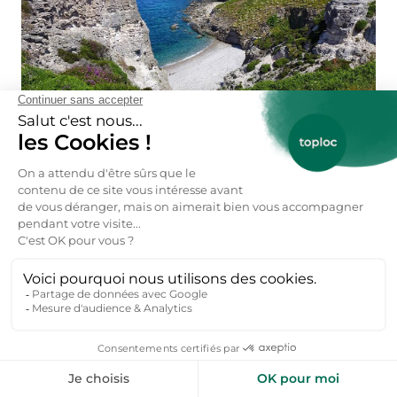
Explorez le Cap d'Erquy pendant vos vacances en Bretagne ©
Toploc
Profitez de Perros-Guirec et des 7 îles
Les locations de vacances Côtes-d'Armor permettent
de se loger proche des reliefs et de panoramas
exceptionnels. Découvrez la côte de Granit Rose qui
borde la mer sur 10km, en passant par les communes
de Perros-Guirec, Pleumeur-Bodou,
location vacances
Trébeurden
et Trégastel. Le nom provient du granite
principalement brun, mais qui tire vers le rose. On voit