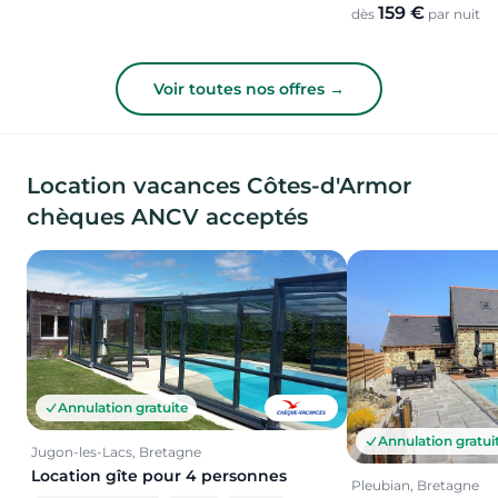
159 €
dès
par nuit
Voir toutes nos offres →
Location vacances Côtes-d'Armor
chèques ANCV acceptés
Annulation gratuite
Annulation gratui
Jugon-les-Lacs, Bretagne
Location gîte pour 4 personnes
Pleubian, Bretagne