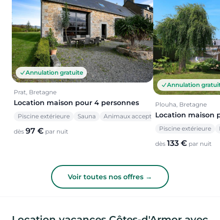
Annulation gratuite
Annulation gratui
Prat, Bretagne
Location maison pour 4 personnes
Plouha, Bretagne
Location maison 
Piscine extérieure
Sauna
Animaux acceptés
Piscine extérieure
97 €
dès
par nuit
133 €
dès
par nuit
Voir toutes nos offres →
Location vacances Côtes-d'Armor avec