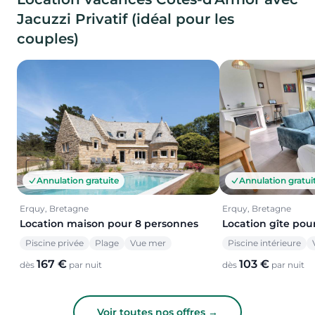
Jacuzzi Privatif (idéal pour les
couples)
Annulation gratuite
Annulation gratui
Erquy, Bretagne
Erquy, Bretagne
Location maison pour 8 personnes
Location gîte pou
Piscine privée
Plage
Vue mer
Piscine intérieure
167 €
103 €
dès
par nuit
dès
par nuit
Voir toutes nos offres →