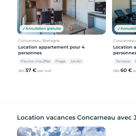
Annulation gratuite
Annulati
Concarneau, Bretagne
Concarneau,
Location appartement pour 4
Location 
personnes
personne
Piscine chauffée
Plage
Jardin
Terrasse
57 €
60 €
dès
par nuit
dès
pa
Location vacances Concarneau avec Jac