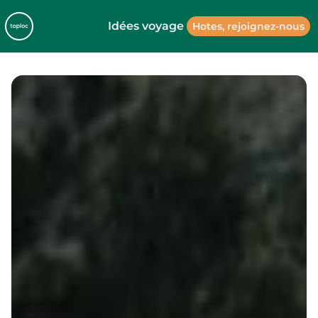
Idées voyage
Hotes, rejoignez-nous