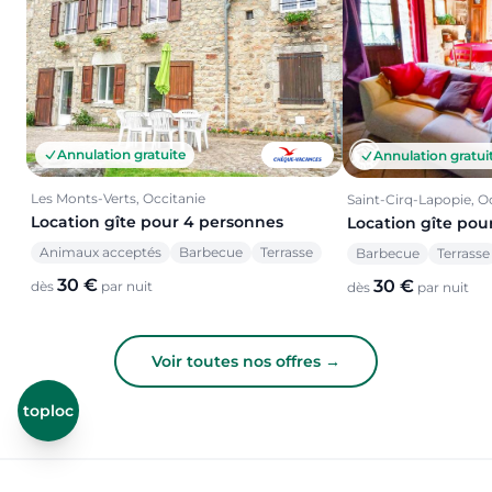
Annulation gratuite
Annulation gratui
Les Monts-Verts, Occitanie
Saint-Cirq-Lapopie, O
Location gîte pour 4 personnes
Location gîte pou
Animaux acceptés
Barbecue
Terrasse
Barbecue
Terrasse
30 €
30 €
dès
par nuit
dès
par nuit
Voir toutes nos offres →
toploc